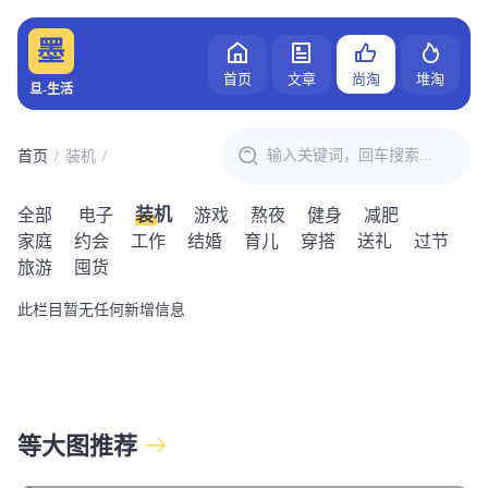
首页
文章
尚淘
堆淘
旦-生活
首页
装机
装机
全部
电子
游戏
熬夜
健身
减肥
家庭
约会
工作
结婚
育儿
穿搭
送礼
过节
旅游
囤货
此栏目暂无任何新增信息
等大图推荐