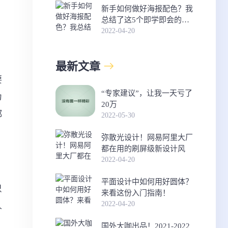
新手如何做好海报配色？我
总结了这5个即学即会的方
法！
2022-04-20
最新文章
要
“专家建议”，让我一天亏了
为
20万
都
2022-05-30
弥散光设计！网易阿里大厂
都在用的刷屏级新设计风
2022-04-20
平面设计中如何用好圆体？
只
来看这份入门指南！
2022-04-20
人
国外大咖出品！2021-2022