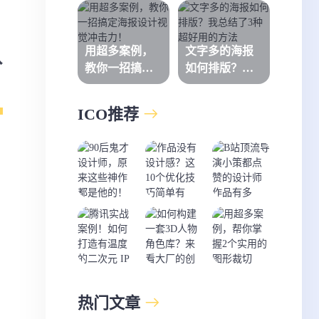
方面！
识
用超多案例，
文字多的海报
分
教你一招搞定
如何排版？我
海报设计视觉
总结了3种超好
冲击力！
用的方法
ICO推荐
热门文章