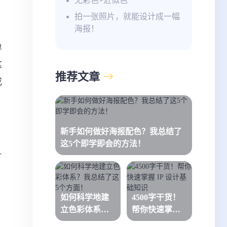
无彩色+近似色
拍一张照片，就能设计成一幅
海报！
单
这
推荐文章
或
新手如何做好海报配色？我总结了
这5个即学即会的方法！
片
如何科学地建
4500字干货！
立色彩体系？
帮你快速掌握
我总结了这5个
IP 设计基础知