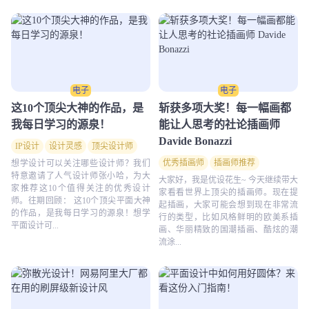
电子
电子
这10个顶尖大神的作品，是
斩获多项大奖！每一幅画都
我每日学习的源泉！
能让人思考的社论插画师
Davide Bonazzi
IP设计
设计灵感
顶尖设计师
优秀插画师
插画师推荐
社论插画师
想学设计可以关注哪些设计师？我们
特意邀请了人气设计师张小哈，为大
大家好，我是优设花生~ 今天继续带大
家推荐这10个值得关注的优秀设计
家看看世界上顶尖的插画师。现在提
师。往期回顾： 这10个顶尖平面大神
起插画，大家可能会想到现在非常流
的作品，是我每日学习的源泉！想学
行的类型，比如风格鲜明的欧美系插
平面设计可...
画、华丽精致的国潮插画、酷炫的潮
流涂...