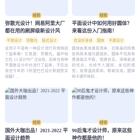
经验
经验
弥散光设计！网易阿里大厂
平面设计中如何用好圆体？
都在用的刷屏级新设计风
来看这份入门指南！
平面设计
弥散光
版式设计
优设好身体
圆体
平面设计
排版
这阵子不是有一种设计流行风悄悄刮
圆体由黑体演变而来，在笔画的拐角
了起来嘛！它就是：弥散光。最开始
处和其末端为圆弧状。圆体不仅具有
它在 UI 设计中广泛出现，后来在各种
黑体端正平稳，饱满充实，清晰易读
平面类设计中也流行了起来，不仅出
的优点，也给予人圆润、亲切的感
现在今年的《阿里巴巴设计新趋势实
觉，显得温润柔和、新颖活泼。圆体
战篇》...
和卡通字体的...
经验
经验
国外大咖出品！2021-2022 平
90后鬼才设计师，原来这些
面设计趋势
神作都是他的！