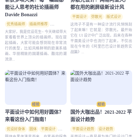
能让人思考的社论插画师
都在用的刷屏级新设计风
Davide Bonazzi
平面设计
弥散光
版式设计
优秀插画师
插画师推荐
社论插画师
这阵子不是有一种设计流行风悄悄刮
了起来嘛！它就是：弥散光。最开始
大家好，我是优设花生~ 今天继续带大
它在 UI 设计中广泛出现，后来在各种
家看看世界上顶尖的插画师。现在提
平面类设计中也流行了起来，不仅出
起插画，大家可能会想到现在非常流
现在今年的《阿里巴巴设计新趋势实
行的类型，比如风格鲜明的欧美系插
战篇》...
画、华丽精致的国潮插画、酷炫的潮
流涂...
经验
经验
平面设计中如何用好圆体？
国外大咖出品！2021-2022 平
来看这份入门指南！
面设计趋势
优设好身体
圆体
平面设计
排版
排版设计
平面设计趋势
文字排版
设计趋势
圆体由黑体演变而来，在笔画的拐角
平面设计一直是最为热门的设计门类