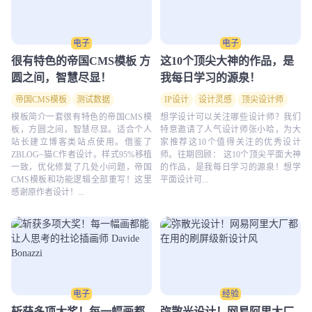
电子
电子
很有特色的帝国CMS模板 方
这10个顶尖大神的作品，是
圆之间，智慧尽显！
我每日学习的源泉！
帝国CMS模板
测试数据
IP设计
设计灵感
顶尖设计师
模板简介一套很有特色的帝国CMS模
想学设计可以关注哪些设计师？我们
板，方圆之间，智慧尽显。适合个人
特意邀请了人气设计师张小哈，为大
站长建立博客类站点使用。借鉴了
家推荐这10个值得关注的优秀设计
ZBLOG~猫C作者设计。样式95%移植
师。往期回顾： 这10个顶尖平面大神
一致，优化修复了几处小问题，帝国
的作品，是我每日学习的源泉！想学
CMS模板和功能逻辑全部重写！这里
平面设计可...
感谢原作者设计！...
电子
经验
斩获多项大奖！每一幅画都
弥散光设计！网易阿里大厂