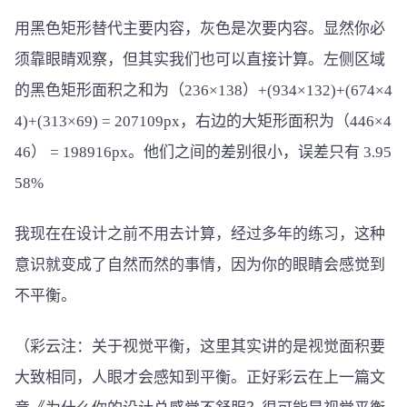
用黑色矩形替代主要内容，灰色是次要内容。显然你必
须靠眼睛观察，但其实我们也可以直接计算。左侧区域
的黑色矩形面积之和为（236×138）+(934×132)+(674×4
4)+(313×69) = 207109px，右边的大矩形面积为（446×4
46） = 198916px。他们之间的差别很小，误差只有 3.95
58%
我现在在设计之前不用去计算，经过多年的练习，这种
意识就变成了自然而然的事情，因为你的眼睛会感觉到
不平衡。
（彩云注：关于视觉平衡，这里其实讲的是视觉面积要
大致相同，人眼才会感知到平衡。正好彩云在上一篇文